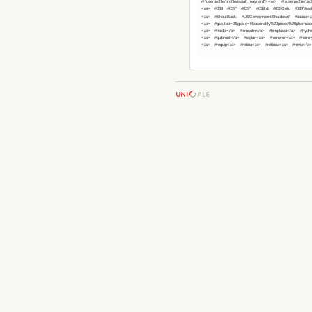
#!/userprofile/profile/isaiah.maynard"></a>
#!/userprofile/pro
</a>
#039
#039"
#039".
#039I&
#039Ooh,
#039Yeaa
</a>
#ShoutBack.
#USGovernmentShutdown"
#abana<
</a>
#gsc.tab=0&gsc.q=Reasonably%20priced%20pharmac
</a>
#haldol</a>
#himcolin</a>
#himplasia</a>
#hydr
</a>
#quibront</a>
#reglan</a>
#remeron</a>
#remin
</a>
#requip</a>
#retina</a>
#retinoa</a>
#revia</a