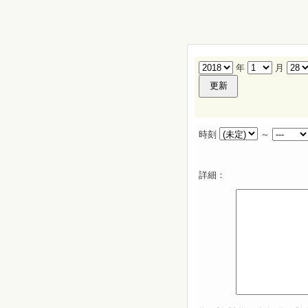
年
月
時刻
～
詳細：