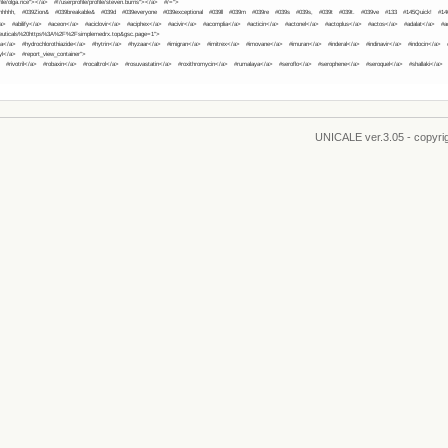
file/olga.rice"></a>
#!/userprofile/profile/steven.burris"></a>
#/=">
hhhhh,
#039Zion&
#039breakable&
#039d
#039everyone
#039exceptional
#039ll
#039m
#039re
#039s
#039s,
#039t
#039t.
#039ve
#133
#145Quick!
#14
/a>
#abilify</a>
#aceon</a>
#aciclovir</a>
#aciphex</a>
#acivir</a>
#acomplia</a>
#acticin</a>
#actonel</a>
#actoplus</a>
#actos</a>
#adalat</a>
#a
euticals%20https%3A%2F%2Fsimplemedrx.top&gsc.page=1">
ea</a>
#hydrochlorothiazide</a>
#hytrin</a>
#hyzaar</a>
#imigran</a>
#imitrex</a>
#imovane</a>
#imuran</a>
#inderal</a>
#indinavir</a>
#indocin</a>
yl</a>
#report_view_container">
>
#rivotril</a>
#robaxin</a>
#rocaltrol</a>
#rosuvastatin</a>
#roxithromycin</a>
#rumalaya</a>
#seroflo</a>
#serophene</a>
#seroquel</a>
#shallaki</a>
UNICALE
ver.3.05 - copyr