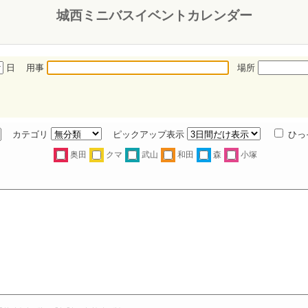
城西ミニバスイベントカレンダー
日 用事
場所
カテゴリ
ピックアップ表示
ひっ
奥田
クマ
武山
和田
森
小塚